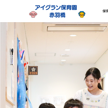
コ
ナ
ン
ビ
保
テ
ゲ
ン
ー
ツ
シ
へ
ョ
ス
ン
キ
に
ッ
移
プ
動