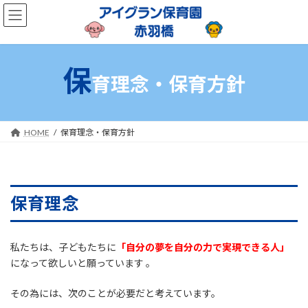
コ
ナ
ン
ビ
テ
ゲ
ン
ー
ツ
シ
保
へ
ョ
育理念・保育方針
ス
ン
キ
に
ッ
移
プ
動
HOME
保育理念・保育方針
保育理念
私たちは、子どもたちに
「自分の夢を自分の力で実現できる人」
になって欲しいと願っています 。
その為には、次のことが必要だと考えています。