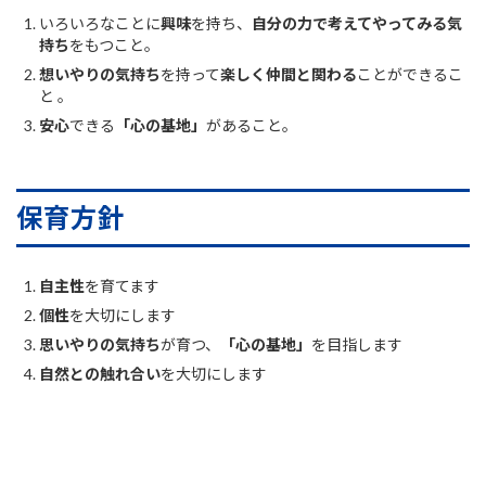
いろいろなことに
興味
を持ち、
自分の力で考えてやってみる気
持ち
をもつこと。
想いやりの気持ち
を持って
楽しく仲間と関わる
ことができるこ
と 。
安心
できる
「心の基地」
があること。
保育方針
自主性
を育てます
個性
を大切にします
思いやりの気持ち
が育つ、
「心の基地」
を目指します
自然との触れ合い
を大切にします